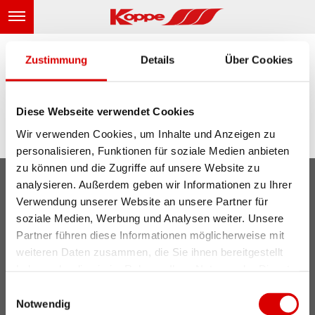
Zustimmung
Details
Über Cookies
zurück
Diese Webseite verwendet Cookies
zurück
Wir verwenden Cookies, um Inhalte und Anzeigen zu
personalisieren, Funktionen für soziale Medien anbieten
zu können und die Zugriffe auf unsere Website zu
analysieren. Außerdem geben wir Informationen zu Ihrer
KONTAKT
IMPRESSUM
DATENSCHUTZ
AGB
Verwendung unserer Website an unsere Partner für
SOCIAL MEDIA
soziale Medien, Werbung und Analysen weiter. Unsere
Partner führen diese Informationen möglicherweise mit
weiteren Daten zusammen, die Sie ihnen bereitgestellt
haben oder die sie im Rahmen Ihrer Nutzung der Dienste
© 2026 - Erwin KOPPE - Keramische Heizgeräte GmbH - Alle Rechte vorbehalten
cp-2.com
by
gesammelt haben. Sie geben Einwilligung zu unseren
Einwilligungsauswahl
Cookies, wenn Sie unsere Webseite weiterhin nutzen.
Notwendig