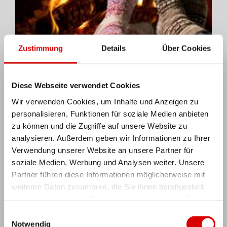
Zustimmung
Details
Über Cookies
FASZINATION FEUER
In der Hektik unserer modernen Zeit benötigen wir alle
Diese Webseite verwendet Cookies
eine Insel der Ruhe und des Wohlgefühls. Unsere
Wir verwenden Cookies, um Inhalte und Anzeigen zu
Kaminöfen sollen Ihnen helfen, Ihre Insel mit Wärme und
personalisieren, Funktionen für soziale Medien anbieten
Gemütlichkeit auszustatten.
zu können und die Zugriffe auf unsere Website zu
analysieren. Außerdem geben wir Informationen zu Ihrer
Verwendung unserer Website an unsere Partner für
soziale Medien, Werbung und Analysen weiter. Unsere
Partner führen diese Informationen möglicherweise mit
weiteren Daten zusammen, die Sie ihnen bereitgestellt
haben oder die sie im Rahmen Ihrer Nutzung der Dienste
gesammelt haben. Sie geben Einwilligung zu unseren
Einwilligungsauswahl
Cookies, wenn Sie unsere Webseite weiterhin nutzen.
Notwendig