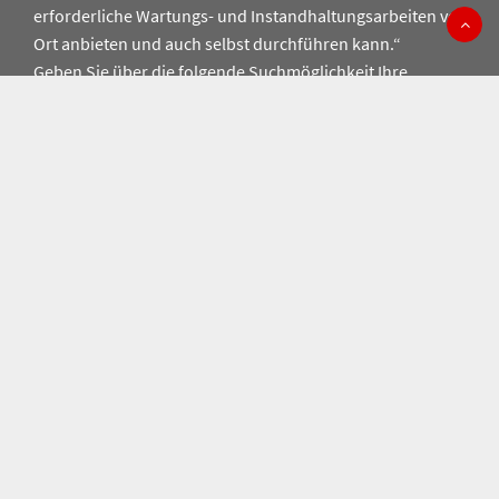
erforderliche Wartungs- und Instandhaltungsarbeiten vor
Ort anbieten und auch selbst durchführen kann.“
Geben Sie über die folgende Suchmöglichkeit Ihre
Postleitzahl (PLZ) oder den Ort ein und finden Sie
Ofenstudios und -händler in ihrer Umgebung.
OFEN KOPPE IN IHRER NÄHE
Zur Nutzung des Händlerfinders müssen Sie die
Präferenzen Cookies akzeptieren. Weitere Informationen
finden Sie in unseren
Datenschutzhinweisen
.